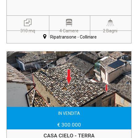
310 mq
4 Camere
2 Bagni
Ripatransone - Collinare
IN VENDITA
€ 300.000
CASA CIELO - TERRA