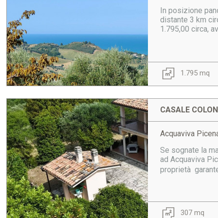
In posizione pano
distante 3 km cir
1.795,00 circa, a
1.795 mq
CASALE COLONI
Acquaviva Picena
Se sognate la mas
ad Acquaviva Pic
proprietà  garant
307 mq