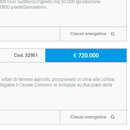
000 così suddivisi;Vigneto mq 50.000 (produzione
1800 pianteSeminativo...
G
Classe energetica
€ 720.000
Cod. 32951
tari di terreno agricolo, posizionato in cima alla collina,
giane.Il Casale Colonico si sviluppa su due piani della
G
Classe energetica