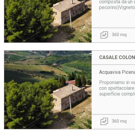
composta da un c
pecorino)Vigneto
360 mq
CASALE COLONI
Acquaviva Picena
Proponiamo in ven
con spettacolare
superficie comple
360 mq