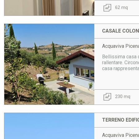
62 mq
CASALE COLONI
Acquaviva Picena
Bellissima casa 
rallentare. Circo
casa rappresenta 
230 mq
TERRENO EDIFI
Acquaviva Picena