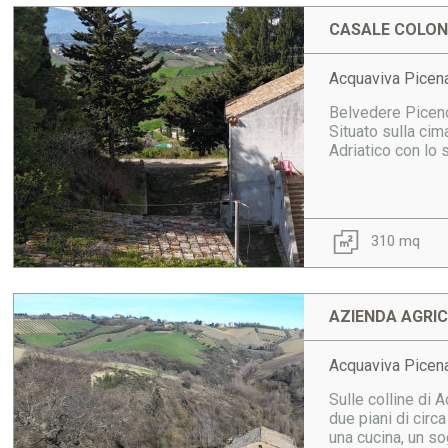
CASALE COLONI
Acquaviva Picena
Belvedere Piceno
Situato sulla cim
Adriatico con lo 
310 mq
AZIENDA AGRIC
Acquaviva Picena
Sulle colline di 
due piani di circ
una cucina, un so