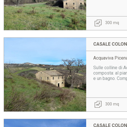
300 mq
CASALE COLONI
Acquaviva Picena
Sulle colline di 
composta: al pian
e un bagno. Comp
300 mq
CASALE COLONI