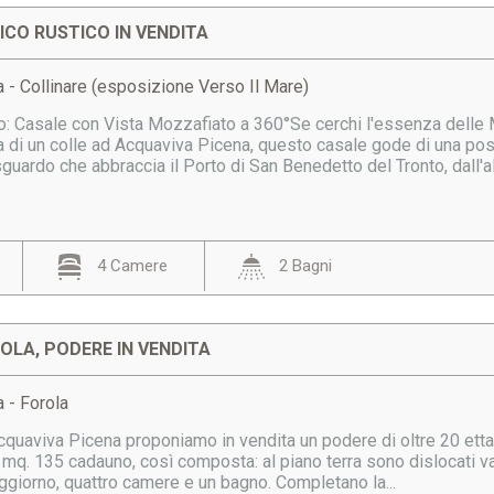
CO RUSTICO IN VENDITA
 - Collinare (esposizione Verso Il Mare)
: Casale con Vista Mozzafiato a 360°Se cerchi l'essenza delle M
a di un colle ad Acquaviva Picena, questo casale gode di una pos
sguardo che abbraccia il Porto di San Benedetto del Tronto, dall'alt
4 Camere
2 Bagni
OLA, PODERE IN VENDITA
 - Forola
Acquaviva Picena proponiamo in vendita un podere di oltre 20 etta
a mq. 135 cadauno, così composta: al piano terra sono dislocati va
ggiorno, quattro camere e un bagno. Completano la...