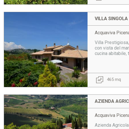
VILLA SINGOLA
Acquaviva Picena
Villa Prestigiosa
con vista del mar
cucina abitabile, 
465 mq
AZIENDA AGRIC
Acquaviva Picena
Azienda Agricola