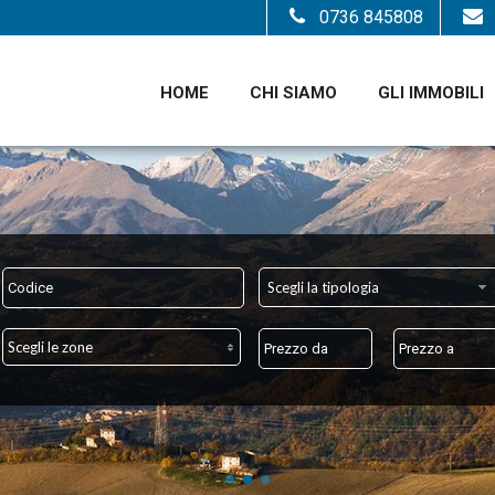
0736 845808
HOME
CHI SIAMO
GLI IMMOBILI
Scegli la tipologia
Scegli le zone