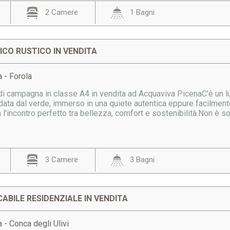
2 Camere
1 Bagni
CO RUSTICO IN VENDITA
 - Forola
di campagna in classe A4 in vendita ad Acquaviva PicenaC'è un 
ndata dal verde, immerso in una quiete autentica eppure facilmen
l'incontro perfetto tra bellezza, comfort e sostenibilità.Non è sol
3 Camere
3 Bagni
CABILE RESIDENZIALE IN VENDITA
 - Conca degli Ulivi