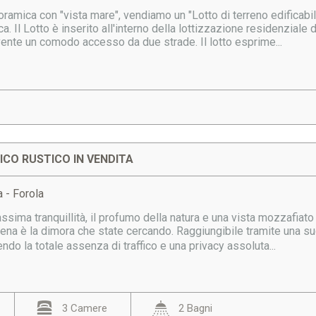
ramica con "vista mare", vendiamo un "Lotto di terreno edificabile
ca. Il Lotto è inserito all'interno della lottizzazione residenziale
vente un comodo accesso da due strade. Il lotto esprime...
CO RUSTICO IN VENDITA
 - Forola
sima tranquillità, il profumo della natura e una vista mozzafiato
ena è la dimora che state cercando. Raggiungibile tramite una su
endo la totale assenza di traffico e una privacy assoluta...
3 Camere
2 Bagni