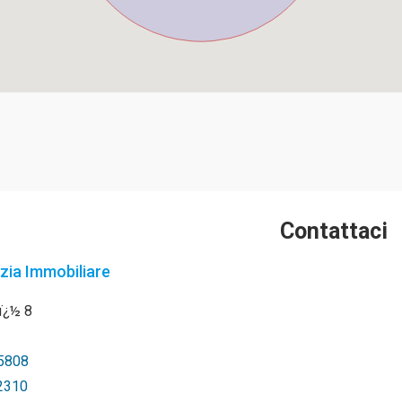
Contattaci
zia Immobiliare
nï¿½ 8
5808
2310