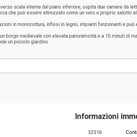
raverso scala interna dal piano inferiore, ospita due camere da le
cca che può essere attrezzato come un vero e proprio salotto all'
azioni in monocottura, infissi in legno, impianti funzionanti e pu
 di un borgo medievale con elevata panoramicità e a 10 minuti di m
nde un piccolo giardino.
Informazioni imm
32516
Cont