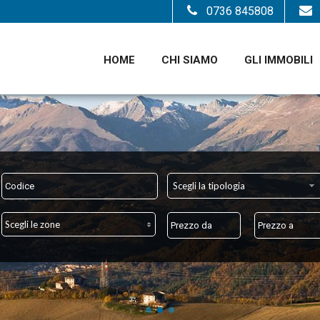
0736 845808
HOME
CHI SIAMO
GLI IMMOBILI
Scegli la tipologia
Scegli le zone