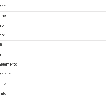
one
une
zo
ere
li
o
aldamento
onibile
dino
dato