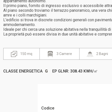
appartamento autonomo.
Il primo piano, fornito di ingresso esclusivo o accessibile att
Al piano secondo troviamo il terrazzo panoramico, una vera chi
amre e i colli marchigiani.
L'edificio si trova in discrete condizioni generali con paviment
ammodernamento.
Ideale per chi cerca una soluzione abitativa nella tranquillità
La proprietà può essere divisa in due unità abitative e compre
150 mq
3 Camere
2 Bagni
CLASSE ENERGETICA
G
EP GLNR: 308.43 KWH/㎡
Codice