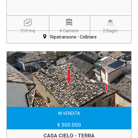
310 mq
4 Camere
2 Bagni
Ripatransone - Collinare
IN VENDITA
€ 300.000
CASA CIELO - TERRA