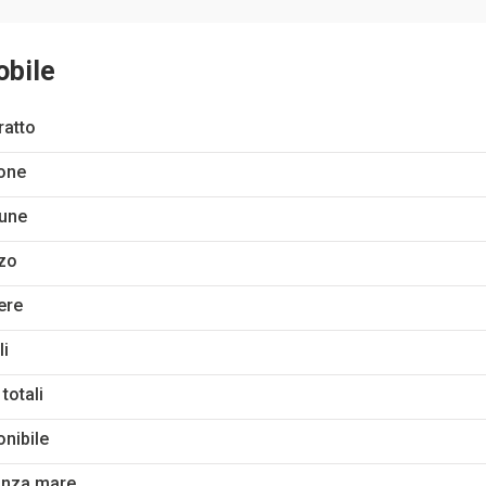
obile
ratto
one
une
zo
ere
li
 totali
onibile
anza mare