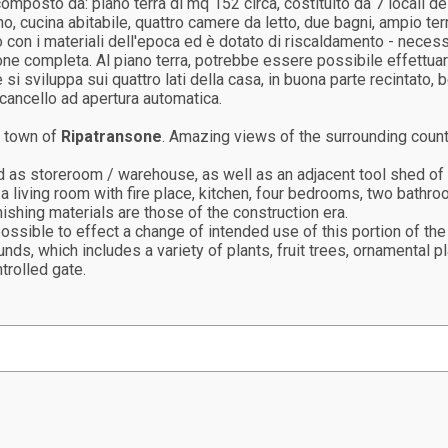
omposto da: piano terra di mq 152 circa, costituito da 7 locali de
cucina abitabile, quattro camere da letto, due bagni, ampio terraz
inito con i materiali dell'epoca ed è dotato di riscaldamento - nec
one completa. Al piano terra, potrebbe essere possibile effettuare
si sviluppa sui quattro lati della casa, in buona parte recintato, 
 cancello ad apertura automatica.
c town of
Ripatransone
. Amazing views of the surrounding count
d as storeroom / warehouse, as well as an adjacent tool shed of
a living room with fire place, kitchen, four bedrooms, two bathro
inishing materials are those of the construction era.
 possible to effect a change of intended use of this portion of th
ds, which includes a variety of plants, fruit trees, ornamental p
trolled gate.