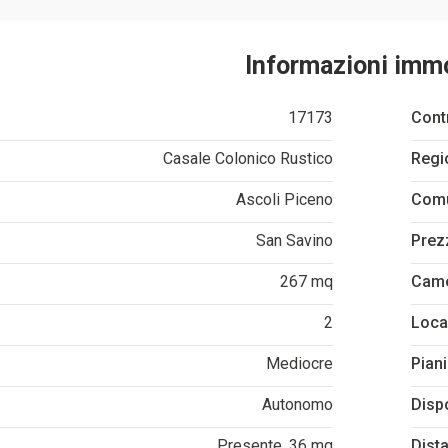
Informazioni imm
17173
Cont
Casale Colonico Rustico
Regi
Ascoli Piceno
Com
San Savino
Prez
267 mq
Cam
2
Loca
Mediocre
Piani
Autonomo
Disp
Presente, 36 mq
Dist