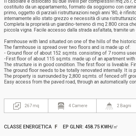
Il casolare è dislocato su due livelli per complessivi mq 267, c
costituito da un appartamento, formato da soggiorno con camino, 
primo, oggetto di parziali ristrutturazioni negli anni '80, è rif
internamente allo stato grezzo e necessità di una ristrutturazi
Completa la proprietà un giardino-terreno di mq 2.800 circa che 
piccola vigna. Facile accesso dalla strada asfaltata, tramite un
Farmhouse with land situated on one of the hills of the histori
The farmhouse is spread over two floors and is made up of:
- Ground floor of about 152 sq.mts. consisting of 7 rooms use
-First floor of about 115 sq.mts. made up of an apartment with 
The structure is in good condition. The first floor is liveable. F
The ground floor needs to be totally renovated internally. It is
The property is surrounded by 2,800 sq.mts. of fenced off groun
Easy access from the paved road, through an automatically con
267 mq
4 Camere
2 Bagni
CLASSE ENERGETICA
F
EP GLNR: 458.75 KWH/㎡