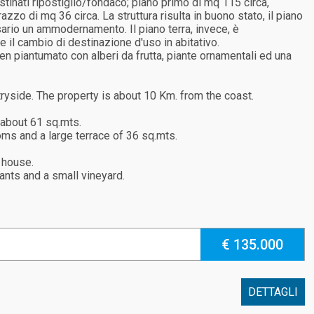
stinati ripostiglio/fondaco; piano primo di mq 115 circa,
zo di mq 36 circa. La struttura risulta in buono stato, il piano
essario un ammodernamento. Il piano terra, invece, è
 il cambio di destinazione d'uso in abitativo.
ben piantumato con alberi da frutta, piante ornamentali ed una
ryside. The property is about 10 Km. from the coast.
 about 61 sq.mts.
oms and a large terrace of 36 sq.mts.
e house.
lants and a small vineyard.
€ 135.000
DETTAGLI