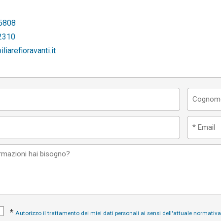
5808
2310
iarefioravanti.it
*
Autorizzo il trattamento dei miei dati personali ai sensi dell'attuale normativ