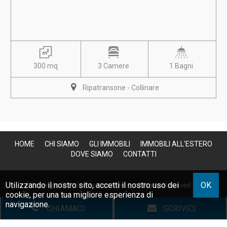
300 mq
3 Camere
1 Bagni
Ripatransone - Collinare
HOME
CHI SIAMO
GLI IMMOBILI
IMMOBILI ALL'ESTERO
DOVE SIAMO
CONTATTI
Utilizzando il nostro sito, accetti il nostro uso dei
OK
Copyright © 2026 Avio Fioravanti | All Rights Reserved |
cookie
, per una tua migliore esperienza di
P.IVA 01247410440
|
Site Map
|
Privacy
|
Powered By Gestim
navigazione.
CHIAMACI
SCRIVICI