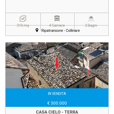
310 mq
4 Camere
2 Bagni
Ripatransone - Collinare
IN VENDITA
€ 300.000
CASA CIELO - TERRA