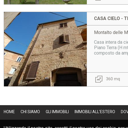
CASA CIELO - T
Montalto delle M
Casa intera da ci
Piano Terra (H mt
composto da ampio
360 mq
HOME
CHI SIAMO
GLI IMMOBILI
IMMOBILI ALL'ESTERO
DO