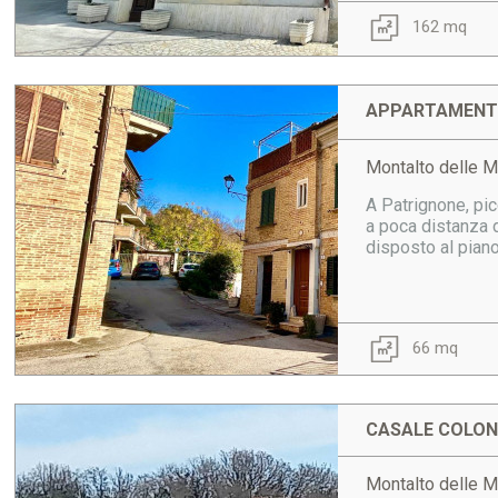
162 mq
APPARTAMENTO
Montalto delle M
A Patrignone, pi
a poca distanza 
disposto al piano 
66 mq
CASALE COLONI
Montalto delle 