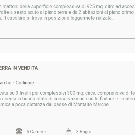
n mattoni della superficie complessiva di 925 mq. oltre ad access
volte a sesto acuto al piano terra e da 2 abitazioni al piano primo.
u, Il casolare si trova in posizione leggermete rialzata...
ERRA IN VENDITA
arche - Collinare
cata su 3 livelli per complessivi 300 mq. circa, comprensiva di t
presenta in buono stato di conservazione con le finiture e i materia
mica a poca distanza dal paese di Montalto Marche.
5 Camere
3 Bagni