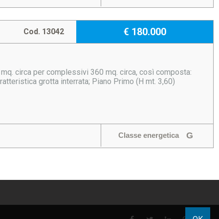
€ 180.000
Cod. 13042
20 mq. circa per complessivi 360 mq. circa, così composta:
atteristica grotta interrata; Piano Primo (H mt. 3,60)
G
Classe energetica