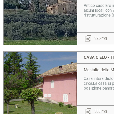
Antico casolare i
alcuni locali con 
ristrutturazione (
925 mq
CASA CIELO - T
Montalto delle M
Casa intera dislo
circa.La casa si 
posizione panora
300 mq