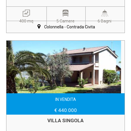
400 mq
5 Camere
6 Bagni
Colonnella - Contrada Civita
IN VENDITA
€ 440.000
VILLA SINGOLA