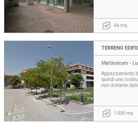
66 mq
TERRENO EDIFI
Martinsicuro - L
Appezzamento di t
quindi una costru
non distante dall
1.030 mq