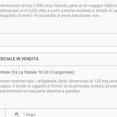
dimensioni di mq 2.000 circa facente parte di un maggior fabbric
interna pari a mt 5,00 oltre a corte esterna recintata e dotata d
 trasporto di merci. Posizionato in zona industriale, non...
RCIALE IN VENDITA
ntrale (tra La Statale 16 Ed Il Lungomare)
ione commerciale / artigianale, delle dimensioni di 120 mq circa, 
bagno; Il locale in oggetto é fornito di un porticato esterno priva
 pavimentata ed una parte allestita a giardino...
1 Bagni