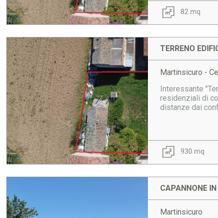
82 mq
TERRENO EDIFI
Martinsicuro - Ce
Interessante "Ter
residenziali di c
distanze dai conf
930 mq
CAPANNONE IN
Martinsicuro