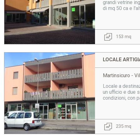
grandi vetrine in
di mq 50 ca e l'al
153 mq
LOCALE ARTIGI
Martinsicuro - Vi
Locale a destinaz
un ufficio e due s
condizioni, con p
235 mq