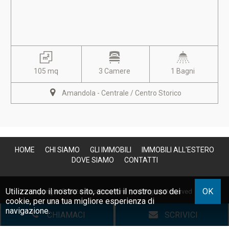
105 mq
3 Camere
1 Bagni
Amandola - Centrale / Centro Storico
HOME
CHI SIAMO
GLI IMMOBILI
IMMOBILI ALL'ESTERO
DOVE SIAMO
CONTATTI
Utilizzando il nostro sito, accetti il nostro uso dei
OK
Copyright © 2026 Avio Fioravanti | All Rights Reserved |
cookie
, per una tua migliore esperienza di
P.IVA 01247410440
|
Site Map
|
Privacy
|
Powered By Gestim
navigazione.
CHIAMACI
SCRIVICI