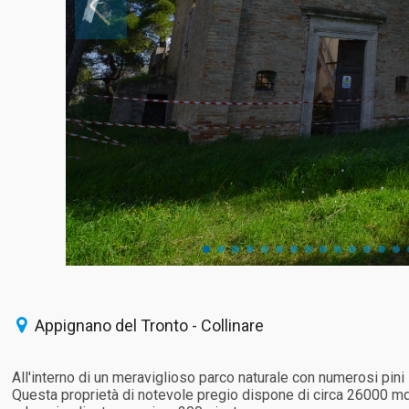
Appignano del Tronto - Collinare
All'interno di un meraviglioso parco naturale con numerosi pini s
Questa proprietà di notevole pregio dispone di circa 26000 mq d