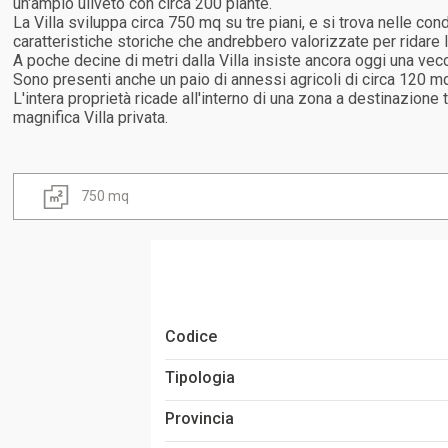
un'ampio uliveto con circa 200 piante.
La Villa sviluppa circa 750 mq su tre piani, e si trova nelle c
caratteristiche storiche che andrebbero valorizzate per ridare 
A poche decine di metri dalla Villa insiste ancora oggi una vecc
Sono presenti anche un paio di annessi agricoli di circa 120 m
L'intera proprietà ricade all'interno di una zona a destinazione
magnifica Villa privata.
750 mq
Codice
Tipologia
Provincia