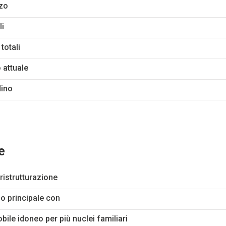
zo
li
 totali
 attuale
dino
e
ristrutturazione
o principale con
ile idoneo per più nuclei familiari