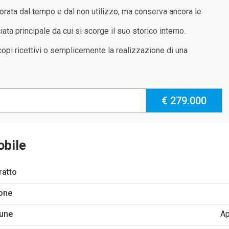
iorata dal tempo e dal non utilizzo, ma conserva ancora le
ta principale da cui si scorge il suo storico interno.
scopi ricettivi o semplicemente la realizzazione di una
€ 279.000
obile
ratto
one
une
Ap