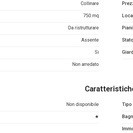
Collinare
Prez
750 mq
Loca
Da ristrutturare
Piani
Assente
Stato
Si
Giar
Non arredato
Caratteristich
Non disponibile
Tipo 
★
Bagn
Immob