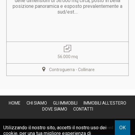
delle dimensioni di 56.000 mq circa, posto in bella
posizione panoramica e esposto prevalentemente a
sud/est....
56.000 mq
Controguerra - Collinare
HOME
CHI SIAMO
GLI IMMOBILI
IMMOBILI ALL'ESTERO
DOVE SIAMO
CONTATTI
Utilizzando il nostro sito, accetti il nostro uso dei
OK
Copyright © 2026 Avio Fioravanti | All Rights Reserved |
cookie
, per una tua migliore esperienza di