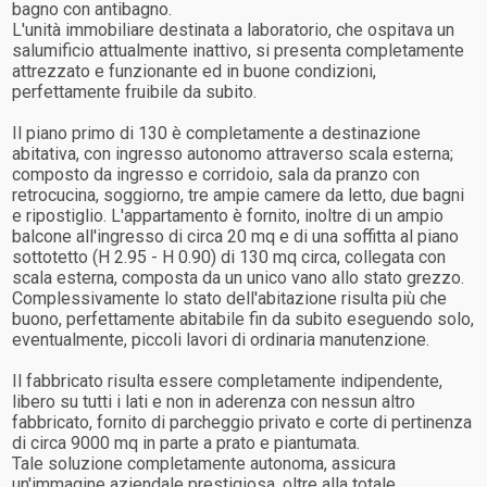
bagno con antibagno.
L'unità immobiliare destinata a laboratorio, che ospitava un
salumificio attualmente inattivo, si presenta completamente
attrezzato e funzionante ed in buone condizioni,
perfettamente fruibile da subito.
Il piano primo di 130 è completamente a destinazione
abitativa, con ingresso autonomo attraverso scala esterna;
composto da ingresso e corridoio, sala da pranzo con
retrocucina, soggiorno, tre ampie camere da letto, due bagni
e ripostiglio. L'appartamento è fornito, inoltre di un ampio
balcone all'ingresso di circa 20 mq e di una soffitta al piano
sottotetto (H 2.95 - H 0.90) di 130 mq circa, collegata con
scala esterna, composta da un unico vano allo stato grezzo.
Complessivamente lo stato dell'abitazione risulta più che
buono, perfettamente abitabile fin da subito eseguendo solo,
eventualmente, piccoli lavori di ordinaria manutenzione.
Il fabbricato risulta essere completamente indipendente,
libero su tutti i lati e non in aderenza con nessun altro
fabbricato, fornito di parcheggio privato e corte di pertinenza
di circa 9000 mq in parte a prato e piantumata.
Tale soluzione completamente autonoma, assicura
un'immagine aziendale prestigiosa, oltre alla totale