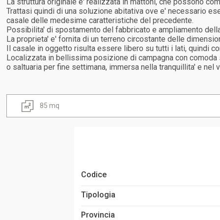
La struttura originale e' realizzata in mattoni, che possono c
Trattasi quindi di una soluzione abitativa ove e' necessario es
casale delle medesime caratteristiche del precedente.
Possibilita' di spostamento del fabbricato e ampliamento della
La proprieta' e' fornita di un terreno circostante delle dimensio
Il casale in oggetto risulta essere libero su tutti i lati, quin
Localizzata in bellissima posizione di campagna con comoda str
o saltuaria per fine settimana, immersa nella tranquillita' e nel 
85 mq
Codice
Tipologia
Provincia