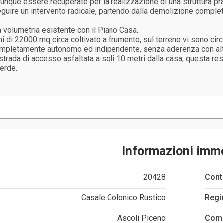
omunque essere recuperate per la realizzazione di una struttura p
eguire un intervento radicale, partendo dalla demolizione completa
 volumetria esistente con il Piano Casa.
ni di 22000 mq circa coltivato a frumento, sul terreno vi sono circ
di completamente autonomo ed indipendente, senza aderenza con altr
ada di accesso asfaltata a soli 10 metri dalla casa, questa resid
verde.
Informazioni imm
20428
Cont
Casale Colonico Rustico
Regi
Ascoli Piceno
Com