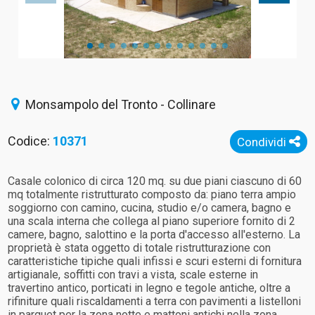
Monsampolo del Tronto - Collinare
Codice:
10371
Condividi
Casale colonico di circa 120 mq. su due piani ciascuno di 60
mq totalmente ristrutturato composto da: piano terra ampio
soggiorno con camino, cucina, studio e/o camera, bagno e
una scala interna che collega al piano superiore fornito di 2
camere, bagno, salottino e la porta d'accesso all'esterno. La
proprietà è stata oggetto di totale ristrutturazione con
caratteristiche tipiche quali infissi e scuri esterni di fornitura
artigianale, soffitti con travi a vista, scale esterne in
travertino antico, porticati in legno e tegole antiche, oltre a
rifiniture quali riscaldamenti a terra con pavimenti a listelloni
in parquet per la zona notte e mattoni antichi nella zona