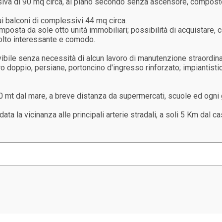
iva di 90 mq circa, al piano secondo senza ascensore, compost
ui balconi di complessivi 44 mq circa.
posta da sole otto unità immobiliari; possibilità di acquistare, c
lto interessante e comodo.
vibile senza necessità di alcun lavoro di manutenzione straordin
etro doppio, persiane, portoncino d'ingresso rinforzato; impiantis
0 mt dal mare, a breve distanza da supermercati, scuole ed ogni ge
data la vicinanza alle principali arterie stradali, a soli 5 Km dal 