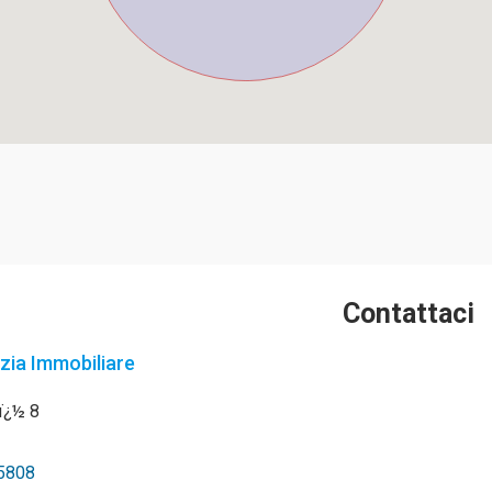
Contattaci
zia Immobiliare
nï¿½ 8
5808