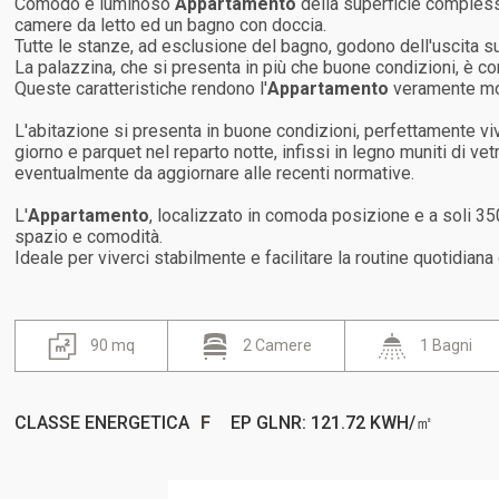
Comodo e luminoso
Appartamento
della superficie compless
camere da letto ed un bagno con doccia.
Tutte le stanze, ad esclusione del bagno, godono dell'uscita s
La palazzina, che si presenta in più che buone condizioni, è com
Queste caratteristiche rendono l'
Appartamento
veramente mo
L'abitazione si presenta in buone condizioni, perfettamente vi
giorno e parquet nel reparto notte, infissi in legno muniti di v
eventualmente da aggiornare alle recenti normative.
L'
Appartamento
, localizzato in comoda posizione e a soli 35
spazio e comodità.
Ideale per viverci stabilmente e facilitare la routine quotidiana 
90 mq
2 Camere
1 Bagni
CLASSE ENERGETICA
F
EP GLNR: 121.72 KWH/㎡