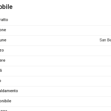
obile
ratto
one
une
San Be
zo
ere
li
o
aldamento
onibile