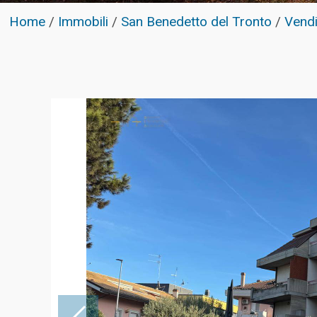
Home
/
Immobili
/
San Benedetto del Tronto
/
Vendi