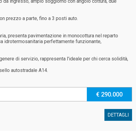
o da ingresso, ampio soggiorno con angolo cottura, due
on prezzo a parte, fino a 3 posti auto.
aria, presenta pavimentazione in monocottura nel reparto
tica idrotermosanitaria perfettamente funzionante,
nere di servizio, rappresenta l'ideale per chi cerca solidità,
casello autostradale A14.
€ 290.000
DETTAGLI