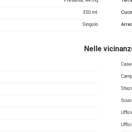
Presente, 44 mq
Terr
350 mt.
Cuci
Singolo
Arre
Nelle vicinanz
Casel
Camp
Stazi
Scuo
Uffic
Uffic