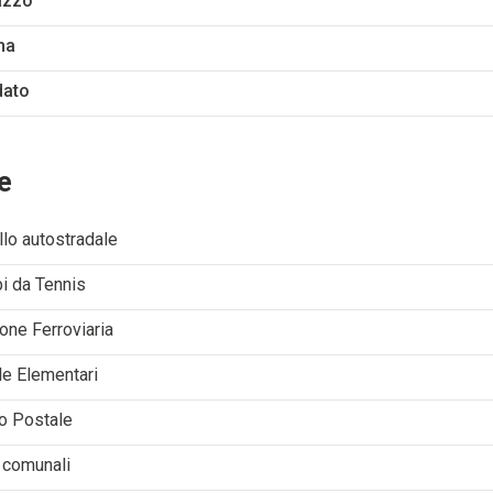
azzo
na
dato
e
lo autostradale
i da Tennis
one Ferroviaria
le Elementari
io Postale
i comunali