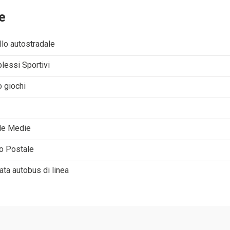
e
lo autostradale
lessi Sportivi
 giochi
le Medie
io Postale
ta autobus di linea