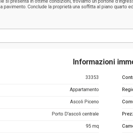
ile si presenta in ottime condizioni, troviamo un portone d'ingress
avimento. Conclude la proprietà una soffitta al piano quarto ed u
Informazioni imm
33353
Cont
Appartamento
Regi
Ascoli Piceno
Com
Porto D'ascoli centrale
Prez
95 mq
Cam