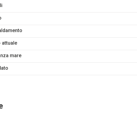
li
o
aldamento
 attuale
anza mare
dato
e