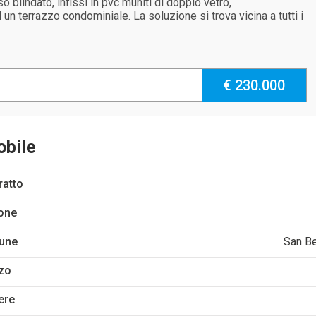
o blindato, infissi in pvc muniti di doppio vetro,
n terrazzo condominiale. La soluzione si trova vicina a tutti i
€ 230.000
obile
ratto
one
une
San Be
zo
ere