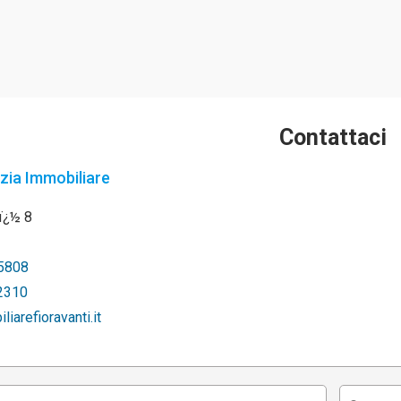
Contattaci
zia Immobiliare
nï¿½ 8
5808
2310
iarefioravanti.it