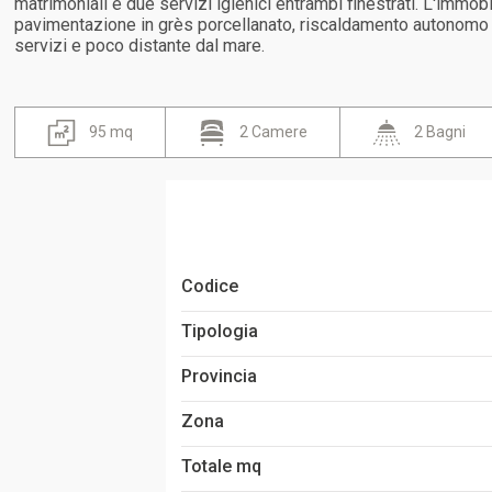
matrimoniali e due servizi igienici entrambi finestrati. L'immob
pavimentazione in grès porcellanato, riscaldamento autonomo a p
servizi e poco distante dal mare.
95 mq
2 Camere
2 Bagni
Codice
Tipologia
Provincia
Zona
Totale mq