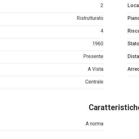
2
Loca
Ristrutturato
Pian
4
Risc
1960
Stato
Presente
Dist
A Vista
Arre
Centrale
Caratteristich
A norma