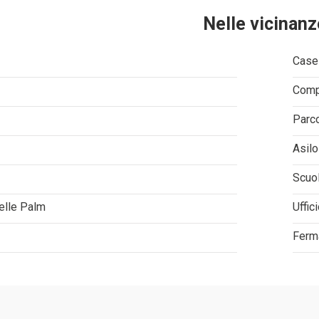
Nelle vicinanz
Casel
Comp
Parco
Asilo
Scuo
delle Palm
Uffic
Ferma