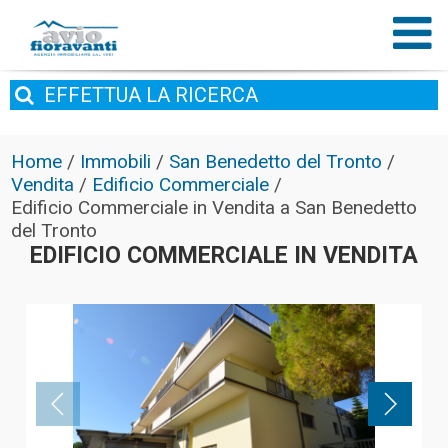
EFFETTUA
LA RICERCA
Home
/
Immobili
/
San Benedetto del Tronto
/
Vendita
/
Edificio Commerciale
/
Edificio Commerciale in Vendita a San Benedetto
del Tronto
EDIFICIO COMMERCIALE IN VENDITA