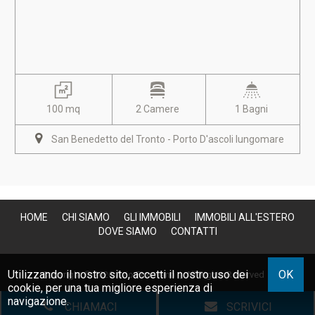
100 mq
2 Camere
1 Bagni
San Benedetto del Tronto - Porto D'ascoli lungomare
HOME
CHI SIAMO
GLI IMMOBILI
IMMOBILI ALL'ESTERO
DOVE SIAMO
CONTATTI
Utilizzando il nostro sito, accetti il nostro uso dei
OK
Copyright © 2026 Avio Fioravanti | All Rights Reserved |
cookie
, per una tua migliore esperienza di
P.IVA 01247410440
|
Site Map
|
Privacy
|
Powered By Gestim
navigazione.
CHIAMACI
SCRIVICI