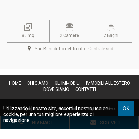
85 mq
2 Camere
2 Bagni
San Benedetto del Tronto - Centrale sud
HOME
CHI SIAMO
GLI IMMOBILI
IMMOBILI ALL'ESTERO
DOVE SIAMO
CONTATTI
Utilizzando il nostro sito, accetti il nostro uso dei
OK
Copyright © 2026 Avio Fioravanti | All Rights Reserved |
cookie
, per una tua migliore esperienza di
P.IVA 01247410440
|
Site Map
|
Privacy
|
Powered By Gestim
navigazione.
CHIAMACI
SCRIVICI