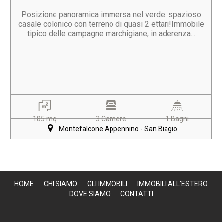
Posizione panoramica immersa nel verde: spazioso
casale colonico con terreno di quasi 2 ettari!Immobile
tipico delle campagne marchigiane, in aderenza...
185 mq
3 Camere
1 Bagni
Montefalcone Appennino - San Biagio
HOME
CHI SIAMO
GLI IMMOBILI
IMMOBILI ALL'ESTERO
DOVE SIAMO
CONTATTI