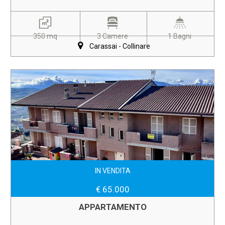
350 mq
3 Camere
1 Bagni
Carassai - Collinare
IN VENDITA
€ 65.000
APPARTAMENTO