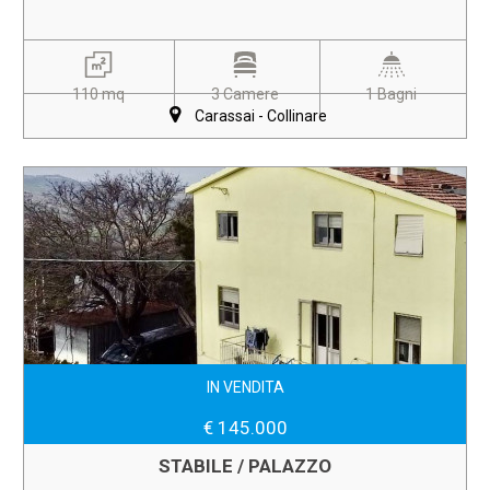
110 mq
3 Camere
1 Bagni
Carassai - Collinare
IN VENDITA
€ 145.000
STABILE / PALAZZO