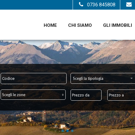
0736 845808
HOME
CHI SIAMO
GLI IMMOBILI
Scegli la tipologia
Scegli le zone