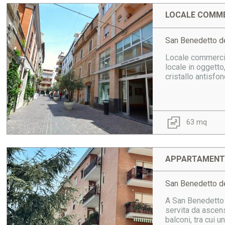
LOCALE COMME
San Benedetto de
Locale commercial
locale in oggetto
cristallo antisfon
63 mq
APPARTAMENTO
San Benedetto de
A San Benedetto 
servita da ascens
balconi, tra cui u