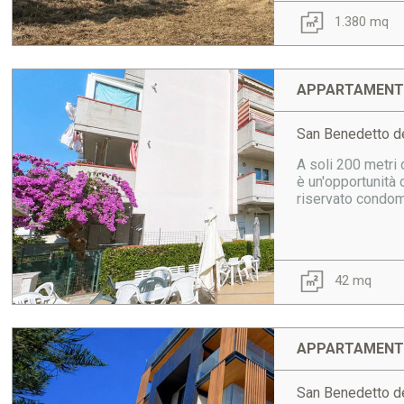
1.380 mq
APPARTAMENTO
San Benedetto de
A soli 200 metri
è un'opportunità
riservato condomi
42 mq
APPARTAMENTO
San Benedetto de