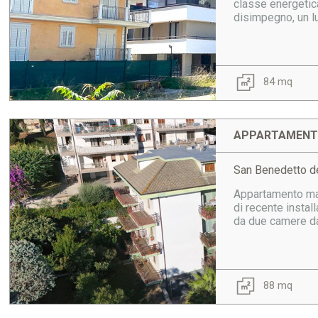
classe energetic
disimpegno, un lu
84 mq
APPARTAMENTO
San Benedetto de
Appartamento mans
di recente insta
da due camere da 
88 mq