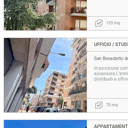
135 mq
UFFICIO / STU
San Benedetto de
In posizione como
ascensore.L'immob
distribuiti e off
70 mq
APPARTAMENTO