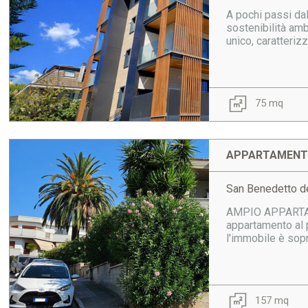
A pochi passi da
sostenibilità amb
unico, caratterizz
75 mq
APPARTAMENTO
San Benedetto de
AMPIO APPARTAM
appartamento al p
l'immobile è sopr
157 mq