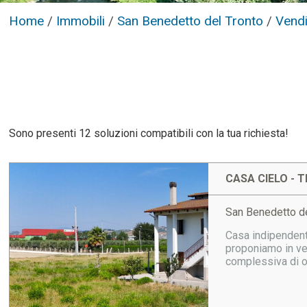
Home
/
Immobili
/
San Benedetto del Tronto
/
Vendi
Sono presenti 12 soluzioni compatibili con la tua richiesta!
CASA CIELO - T
San Benedetto de
Casa indipendente
proponiamo in ven
complessiva di ol