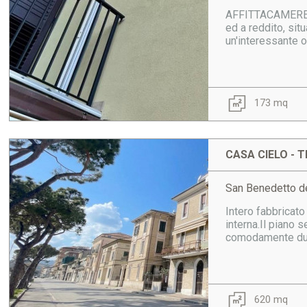
AFFITTACAMERE A
ed a reddito, sit
un'interessante o
173 mq
CASA CIELO - T
San Benedetto de
Intero fabbricato
interna.Il piano s
comodamente due 
620 mq