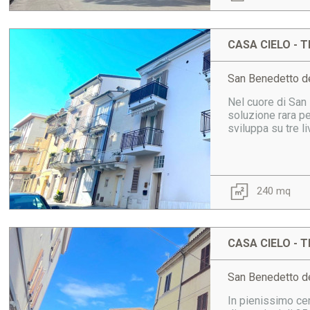
CASA CIELO - T
San Benedetto de
Nel cuore di San 
soluzione rara pe
sviluppa su tre l
240 mq
CASA CIELO - T
San Benedetto de
In pienissimo cen