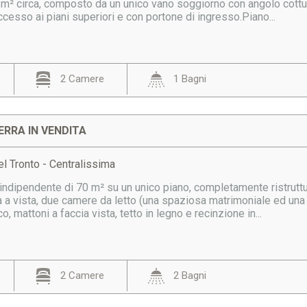
m² circa, composto da un unico vano soggiorno con angolo cottura
cesso ai piani superiori e con portone di ingresso.Piano...
2 Camere
1 Bagni
ERRA IN VENDITA
l Tronto - Centralissima
indipendente di 70 m² su un unico piano, completamente ristrutt
 a vista, due camere da letto (una spaziosa matrimoniale ed una 
co, mattoni a faccia vista, tetto in legno e recinzione in...
2 Camere
2 Bagni