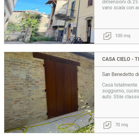
dimensioni di 25 
vano scala con ac
100 mq
CASA CIELO - T
San Benedetto de
Casa totalmente 
soggiorno, cucina
auto. Stile classi
70 mq