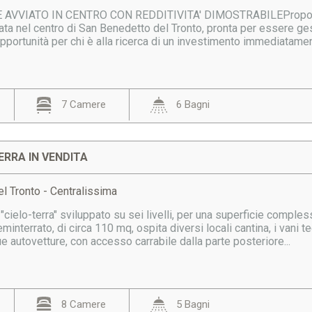
VVIATO IN CENTRO CON REDDITIVITA' DIMOSTRABILEProponiamo i
uata nel centro di San Benedetto del Tronto, pronta per essere gest
pportunità per chi è alla ricerca di un investimento immediatament
7 Camere
6 Bagni
ERRA IN VENDITA
l Tronto - Centralissima
 "cielo-terra" sviluppato su sei livelli, per una superficie compl
eminterrato, di circa 110 mq, ospita diversi locali cantina, i vani
autovetture, con accesso carrabile dalla parte posteriore...
8 Camere
5 Bagni