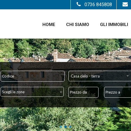
0736 845808
HOME
CHI SIAMO
GLI IMMOBILI
Casa cielo - terra
Scegli le zone