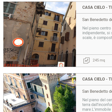
CASA CIELO - T
San Benedetto de
Nel pieno centro
indipendente, si 
scale, è compost
245 mq
CASA CIELO - T
San Benedetto de
Nel pieno del cen
terra dall'inconf
mare.L'immobile s