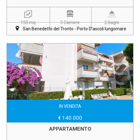
150 mq
3 Camere
2 Bagni
San Benedetto del Tronto - Porto D'ascoli lungomare
IN VENDITA
€ 140.000
APPARTAMENTO