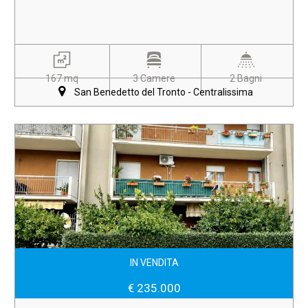
167 mq
3 Camere
2 Bagni
San Benedetto del Tronto - Centralissima
IN VENDITA
€ 235.000