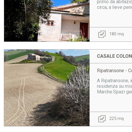
primo da abitazi
circa, a lieve pe
180 mq
CASALE COLONI
Ripatransone - Co
A Ripatransone, i
residenza su mis
Marche.Spazi gene
225 mq