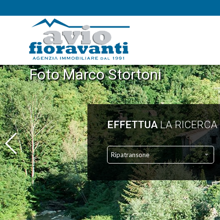
Foto Marco Stortoni
EFFETTUA
LA RICERCA
Ripatransone