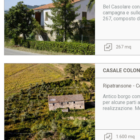
Bel Casolare con 
campagna e sulle 
267, composto da: 
267 mq
CASALE COLONI
Ripatransone - Co
Antico borgo com
per alcune parti 
realizzazione. Mol
1.600 mq