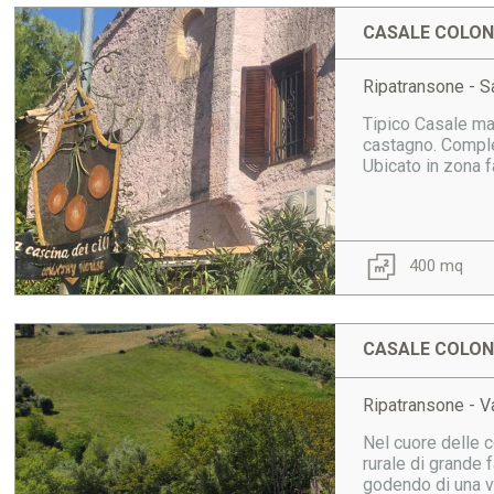
CASALE COLONI
Ripatransone - S
Tipico Casale marc
castagno. Comple
Ubicato in zona fa
400 mq
CASALE COLONI
Ripatransone - V
Nel cuore delle c
rurale di grande 
godendo di una vis