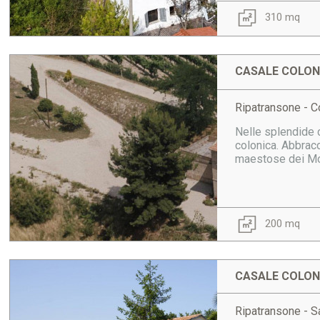
310 mq
CASALE COLONI
Ripatransone - Co
Nelle splendide 
colonica. Abbracc
maestose dei Mont
200 mq
CASALE COLONI
Ripatransone - S