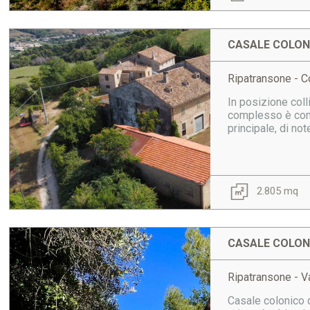
CASALE COLONI
Ripatransone - Co
In posizione coll
complesso è compo
principale, di no
2.805 mq
CASALE COLONI
Ripatransone - V
Casale colonico d