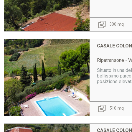
300 mq
CASALE COLONI
Ripatransone - V
Situato in una de
bellissimo parco 
posizione elevata 
510 mq
CASALE COLONI